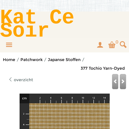
Kat Ce
Soir
0
Home
/
Patchwork
/
Japanse Stoffen
/
377 Tochio Yarn-Dyed
overzicht