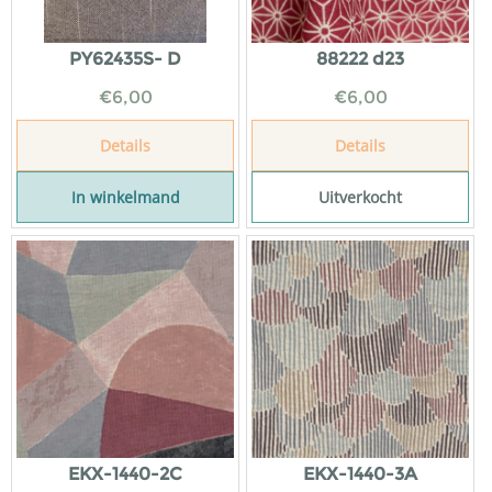
PY62435S- D
88222 d23
€
6,00
€
6,00
Details
Details
In winkelmand
Uitverkocht
EKX-1440-2C
EKX-1440-3A