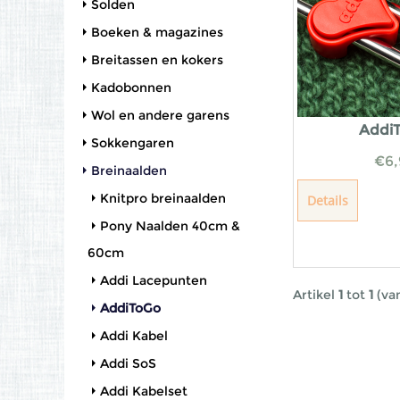
Solden
Boeken & magazines
Breitassen en kokers
Kadobonnen
Wol en andere garens
Addi
Sokkengaren
€
6,
Breinaalden
Knitpro breinaalden
Details
Pony Naalden 40cm &
60cm
Addi Lacepunten
Artikel
1
tot
1
(va
AddiToGo
Addi Kabel
Addi SoS
Addi Kabelset