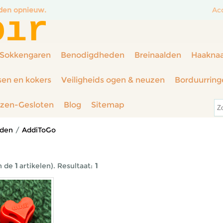
nden opnieuw.
Ac
oir
Sokkengaren
Benodigdheden
Breinaalden
Haakna
sen en kokers
Veiligheids ogen & neuzen
Borduurring
rzen-Gesloten
Blog
Sitemap
lden
/
AddiToGo
n de
1
artikelen).
Resultaat:
1