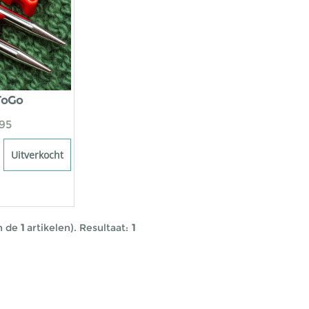
ToGo
95
Uitverkocht
n de
1
artikelen).
Resultaat:
1