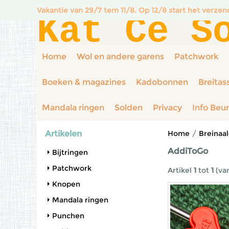
Vakantie van 29/7 tem 11/8. Op 12/8 start het verze
Kat Ce S
Home
Wol en andere garens
Patchwork
Boeken & magazines
Kadobonnen
Breitas
Mandala ringen
Solden
Privacy
Info Beu
Artikelen
Home
/
Breinaa
AddiToGo
Bijtringen
Patchwork
Artikel
1
tot
1
(va
Knopen
Mandala ringen
Punchen