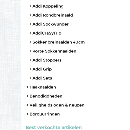
Addi Koppeling
Addi Rondbreinaald
Addi Sockwunder
AddiCraSyTrio
Sokkenbreinaalden 40cm
Korte Sokkennaalden
Addi Stoppers
Addi Grip
Addi Sets
Haaknaalden
Benodigdheden
Veiligheids ogen & neuzen
Borduurringen
Best verkochte artikelen