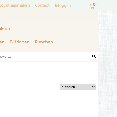
0
count aanmaken
Contact
Inloggen
alden
en
Bijtringen
Punchen