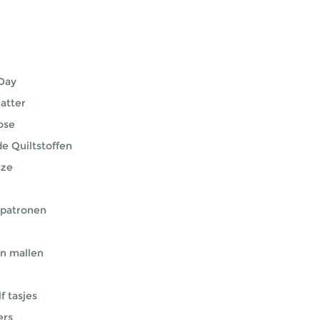
Day
atter
ose
e Quiltstoffen
aze
 patronen
n mallen
f tasjes
ers