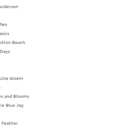
Anderson
ffen
asics
Cotton Beach
Days
sche bloem
e
ies and Blooms
he Blue Jay
a Feather