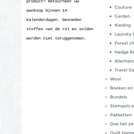
product? Retourneer uw
Couture
aankoop binnen 14
Garden
kalenderdagen. Gesneden
Kleding
stoffen van de rol en solden
Laundry 
worden niet teruggenomen.
Forest ch
Hedge R
Allerhand
Travel D
Wool
Boeken en
Bundels
Stempels e
Pakketten
Doe het zel
Quilt Hang