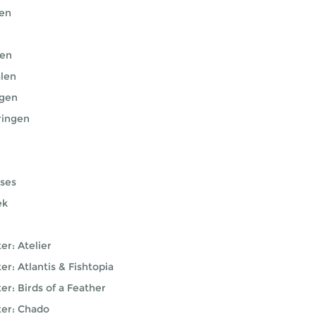
en
gen
len
gen
ringen
sses
ek
er: Atelier
er: Atlantis & Fishtopia
er: Birds of a Feather
ter: Chado