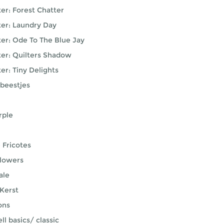
er: Forest Chatter
ter: Laundry Day
ter: Ode To The Blue Jay
ter: Quilters Shadow
er: Tiny Delights
 beestjes
rple
 Fricotes
lowers
ale
 Kerst
ons
l basics/ classic