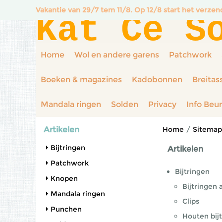
Vakantie van 29/7 tem 11/8. Op 12/8 start het verze
Kat Ce S
Home
Wol en andere garens
Patchwork
Boeken & magazines
Kadobonnen
Breitas
Mandala ringen
Solden
Privacy
Info Beu
Artikelen
Home
/
Sitemap
Bijtringen
Artikelen
Patchwork
Bijtringen
Knopen
Bijtringen 
Mandala ringen
Clips
Punchen
Houten bij