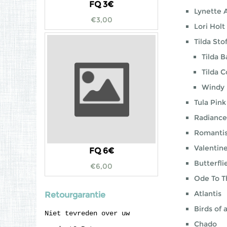
FQ 3€
Lynette 
€
3,00
Lori Holt
Tilda Sto
Tilda B
Tilda 
Windy 
Tula Pink
Radiance
Romanti
Valentin
FQ 6€
Butterfl
€
6,00
Ode To T
Atlantis
Retourgarantie
Birds of 
Niet tevreden over uw
Chado