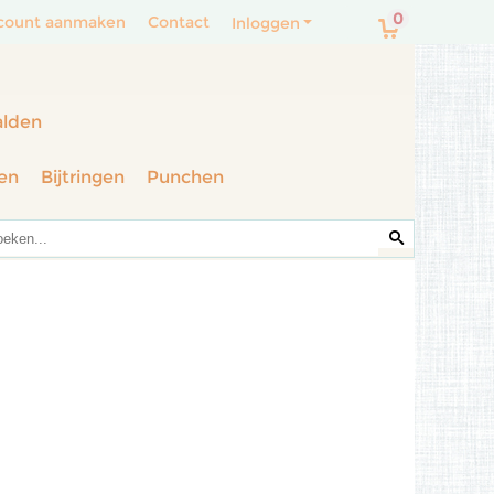
0
count aanmaken
Contact
Inloggen
alden
en
Bijtringen
Punchen