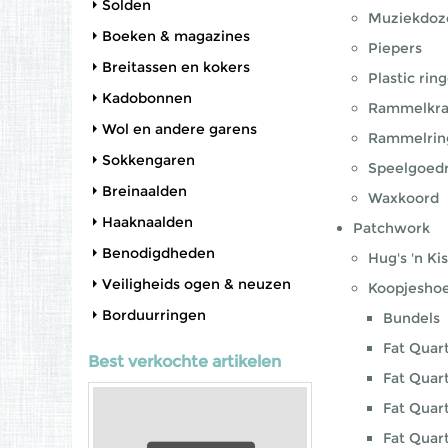
Solden
Muziekdoz
Boeken & magazines
Piepers
Breitassen en kokers
Plastic rin
Kadobonnen
Rammelkra
Wol en andere garens
Rammelrin
Sokkengaren
Speelgoed
Breinaalden
Waxkoord
Haaknaalden
Patchwork
Benodigdheden
Hug's 'n Ki
Veiligheids ogen & neuzen
Koopjesho
Borduurringen
Bundels
Fat Quart
Best verkochte artikelen
Fat Quart
Fat Quart
Fat Quar