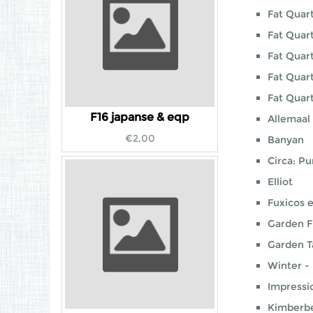
Fat Quart
Fat Quar
Fat Quar
Fat Quar
Fat Quart
F16 japanse & eqp
Allemaal
€
2,00
Banyan
Circa: Pu
Elliot
Fuxicos e
Garden F
Garden T
Winter -
Impressi
Kimberbel