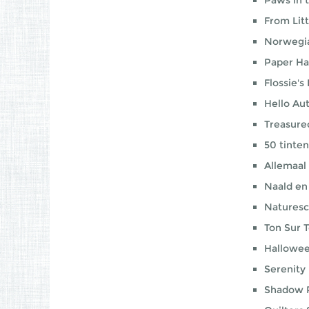
Paws in t
From Lit
Norwegia
Paper H
Flossie's
Hello A
Treasure
50 tinten
Allemaal
Naald en
Natures
Ton Sur 
Hallowe
Serenity
Shadow 