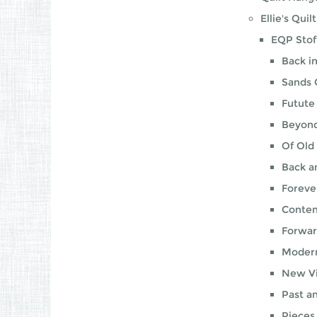
Ellie's Qui
EQP Stof
Back i
Sands 
Futute
Beyon
Of Old
Back a
Foreve
Contem
Forwar
Modern
New V
Past a
Pieces