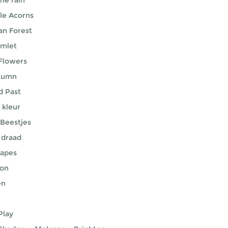
he rain
tle Acorns
n Forest
amlet
 Flowers
utumn
d Past
 kleur
 Beestjes
 draad
capes
Ton
en
Play