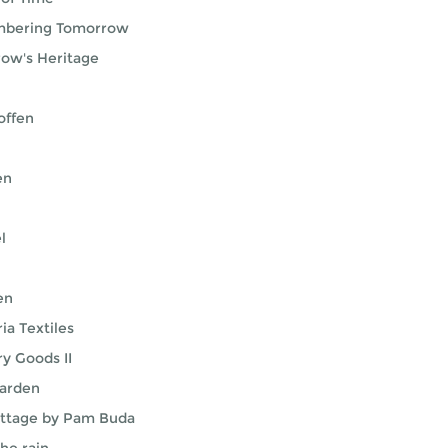
bering Tomorrow
ow's Heritage
n
offen
en
l
en
ia Textiles
ry Goods II
arden
ttage by Pam Buda