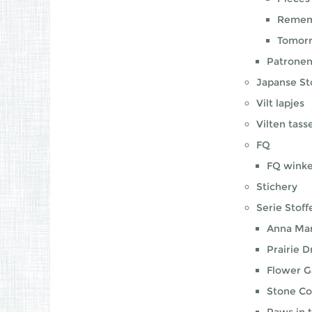
Remem
Tomorr
Patrone
Japanse St
Vilt lapjes
Vilten tass
FQ
FQ winke
Stichery
Serie Stoff
Anna Mar
Prairie D
Flower G
Stone Co