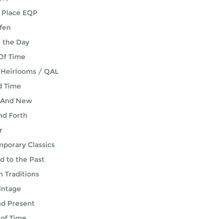
lt Place EQP
fen
n the Day
Of Time
 Heirlooms / QAL
d Time
 And New
nd Forth
r
porary Classics
d to the Past
 Traditions
intage
nd Present
 of Time