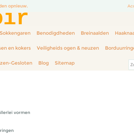
nden opnieuw.
Ac
oir
Sokkengaren
Benodigdheden
Breinaalden
Haakna
sen en kokers
Veiligheids ogen & neuzen
Borduurring
rzen-Gesloten
Blog
Sitemap
allerlei vormen
tringen