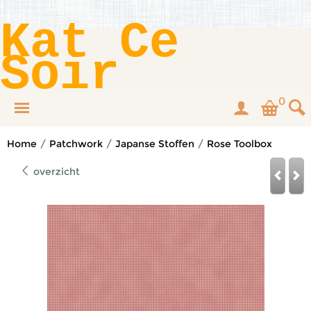
Kat Ce
Soir
0
Home
/
Patchwork
/
Japanse Stoffen
/
Rose Toolbox
overzicht