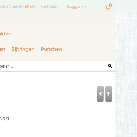
0
count aanmaken
Contact
Inloggen
alden
en
Bijtringen
Punchen
-371