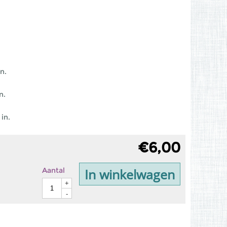
n.
n.
in.
€
6,00
In winkelwagen
Aantal
+
-