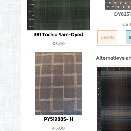
DY6251
€
6,
361 Tochio Yarn-Dyed
Details
€
6,00
Alternatieve ar
PY51988S- H
€
6,00