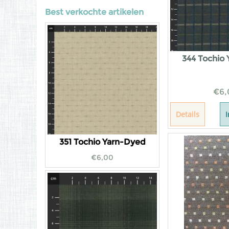
Best verkochte artikelen
344 Tochio
€
6,
Details
351 Tochio Yarn-Dyed
€
6,00