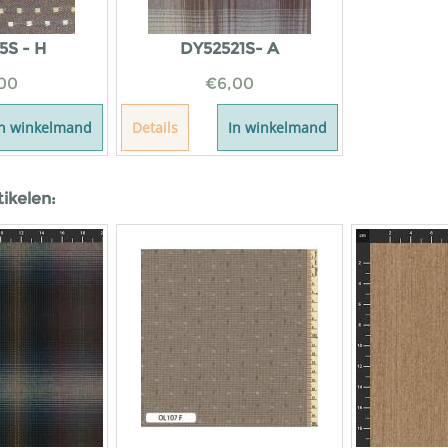
5S - H
DY52521S- A
00
€
6,00
In winkelmand
Details
In winkelmand
tikelen: