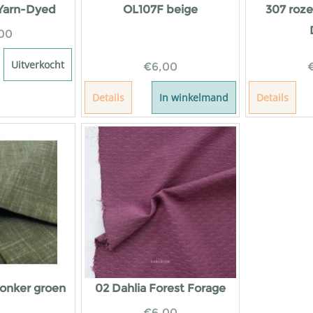
 Yarn-Dyed
OL107F beige
307 roze
00
Uitverkocht
€
6,00
Details
In winkelmand
Details
onker groen
02 Dahlia Forest Forage
€
6,00