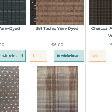
 Yarn-Dyed
381 Tochio Yarn-Dyed
Charcoal 
W
00
€
6,00
In winkelmand
Details
In winkelmand
Details