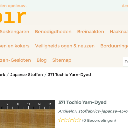
nden opnieuw.
Ac
oir
Sokkengaren
Benodigdheden
Breinaalden
Haakna
sen en kokers
Veiligheids ogen & neuzen
Borduurring
rzen-Gesloten
Blog
Sitemap
ork
/
Japanse Stoffen
/
371 Tochio Yarn-Dyed
371 Tochio Yarn-Dyed
Artikelnr:
stoffabrics-japanse-4547
(0 Beoordelingen)