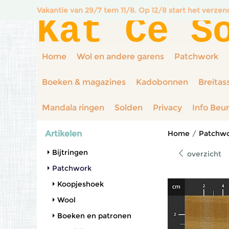
Vakantie van 29/7 tem 11/8. Op 12/8 start het verze
Kat Ce S
Home
Wol en andere garens
Patchwork
Boeken & magazines
Kadobonnen
Breitas
Mandala ringen
Solden
Privacy
Info Beu
Artikelen
Home
/
Patchw
Bijtringen
overzicht
Patchwork
Koopjeshoek
Wool
Boeken en patronen