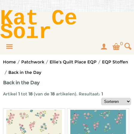
Kat Ce
Soir
0
Home
/
Patchwork
/
Ellie's Quilt Place EQP
/
EQP Stoffen
/
Back in the Day
Back in the Day
Artikel
1
tot
18
(van de
18
artikelen).
Resultaat:
1