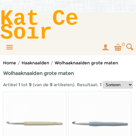
Kat Ce
Soir
0
Home
/
Haaknaalden
/
Wolhaaknaalden grote maten
Wolhaaknaalden grote maten
Artikel
1
tot
9
(van de
9
artikelen).
Resultaat:
1