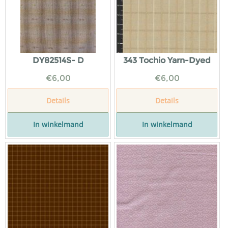
DY82514S- D
343 Tochio Yarn-Dyed
€
6,00
€
6,00
Details
Details
In winkelmand
In winkelmand