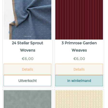
24 Stellar Sprout
3 Primrose Garden
Wovens
Weaves
€
6,00
€
6,00
Details
Details
Uitverkocht
In winkelmand