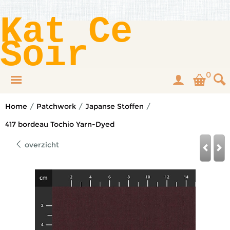
Kat Ce
Soir
0
Home
/
Patchwork
/
Japanse Stoffen
/
417 bordeau Tochio Yarn-Dyed
overzicht