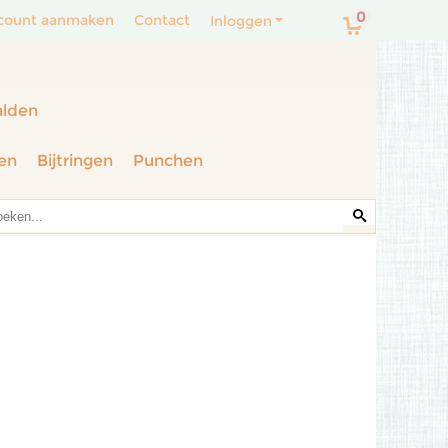
0
count aanmaken
Contact
Inloggen
alden
en
Bijtringen
Punchen