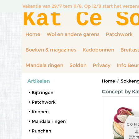
Vakantie van 29/7 tem 11/8. Op 12/8 start het verze
Kat Ce S
Home
Wol en andere garens
Patchwork
Boeken & magazines
Kadobonnen
Breitas
Mandala ringen
Solden
Privacy
Info Beu
Artikelen
Home
/
Sokken
Concept by Kat
Bijtringen
Patchwork
Knopen
Mandala ringen
Punchen