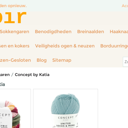
nden opnieuw.
Ac
oir
Sokkengaren
Benodigdheden
Breinaalden
Haakna
sen en kokers
Veiligheids ogen & neuzen
Borduurring
rzen-Gesloten
Blog
Sitemap
garen
/
Concept by Katia
ia