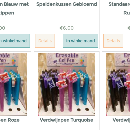
n Blauw met
Speldenkussen Gebloemd
Standaar
tippen
Ru
00
€
6,00
In winkelmand
Details
In winkelmand
Details
pen Roze
Verdwijnpen Turquoise
Verdwi