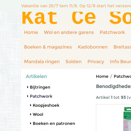
Vakantie van 29/7 tem 11/8. Op 12/8 start het verze
Kat Ce S
Home
Wol en andere garens
Patchwork
Boeken & magazines
Kadobonnen
Breitas
Mandala ringen
Solden
Privacy
Info Beu
Artikelen
Home
/
Patchw
Benodigdhede
Bijtringen
Patchwork
Artikel
1
tot
93
(v
Koopjeshoek
Wool
Boeken en patronen