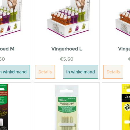
hoed M
Vingerhoed L
Ving
60
€
5,60
In winkelmand
Details
In winkelmand
Details