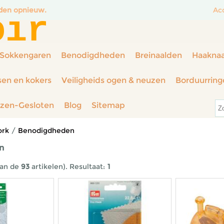
nden opnieuw.
Ac
oir
Sokkengaren
Benodigdheden
Breinaalden
Haakna
sen en kokers
Veiligheids ogen & neuzen
Borduurring
rzen-Gesloten
Blog
Sitemap
ork
/
Benodigdheden
n
an de
93
artikelen).
Resultaat:
1