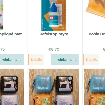
ppliqué Mat
Rafelstop prym
Bohin Dr
,75
€
8,70
In winkelmand
Details
In winkelmand
Details