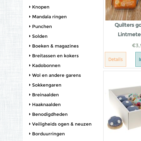
Knopen
Mandala ringen
Quilters g
Punchen
Lintmete
Solden
€
3,
Boeken & magazines
Breitassen en kokers
Details
Kadobonnen
Wol en andere garens
Sokkengaren
Breinaalden
Haaknaalden
Benodigdheden
Veiligheids ogen & neuzen
Borduurringen