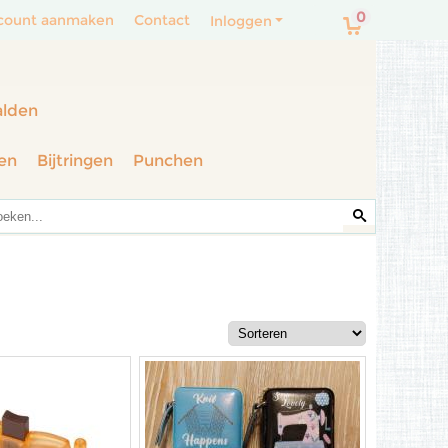
0
count aanmaken
Contact
Inloggen
alden
en
Bijtringen
Punchen