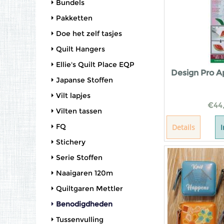
Bundels
Pakketten
Doe het zelf tasjes
Quilt Hangers
Ellie's Quilt Place EQP
Design Pro A
Japanse Stoffen
Vilt lapjes
€
44
Vilten tassen
FQ
Details
Stichery
Serie Stoffen
Naaigaren 120m
Quiltgaren Mettler
Benodigdheden
Tussenvulling