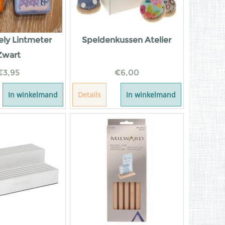
ly Lintmeter
Speldenkussen Atelier
Zwart
€
3,95
€
6,00
In winkelmand
Details
In winkelmand