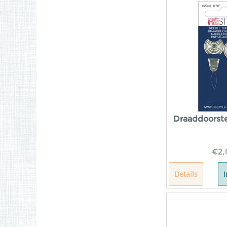
Draaddoorste
€
2,
Details