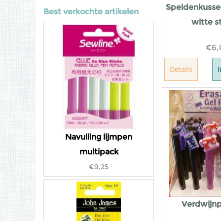
Speldenkusse
Best verkochte artikelen
witte s
€
6,
Details
Navulling lijmpen
multipack
€
9,25
Verdwijn