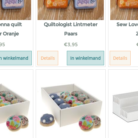
onna quilt
Quiltologist Lintmeter
Sew Love
r Oranje
Paars
95
€
3,95
In winkelmand
Details
In winkelmand
Details