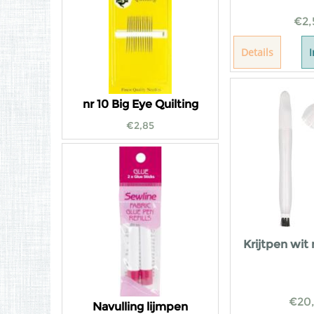
€
2,
Details
nr 10 Big Eye Quilting
€
2,85
Krijtpen wit
€
20
Navulling lijmpen