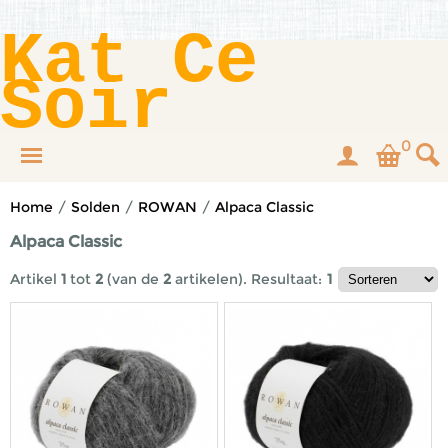
Kat Ce
Soir
0
Home
/
Solden
/
ROWAN
/
Alpaca Classic
Alpaca Classic
Artikel
1
tot
2
(van de
2
artikelen).
Resultaat:
1