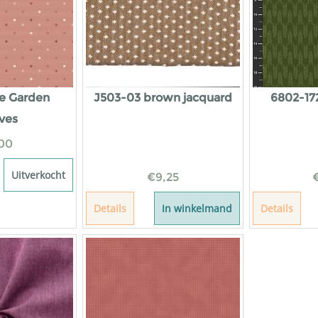
se Garden
J503-03 brown jacquard
6802-17
ves
00
Uitverkocht
€
9,25
Details
In winkelmand
Details