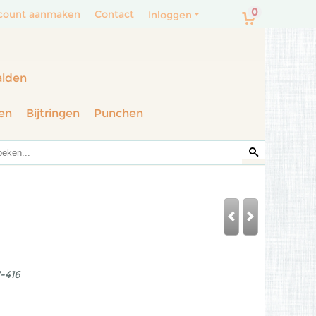
0
count aanmaken
Contact
Inloggen
alden
en
Bijtringen
Punchen
-416