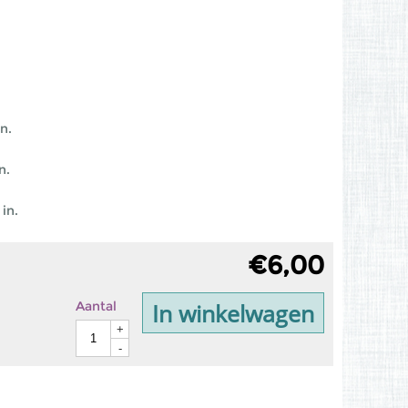
n.
n.
in.
€
6,00
In winkelwagen
Aantal
+
-