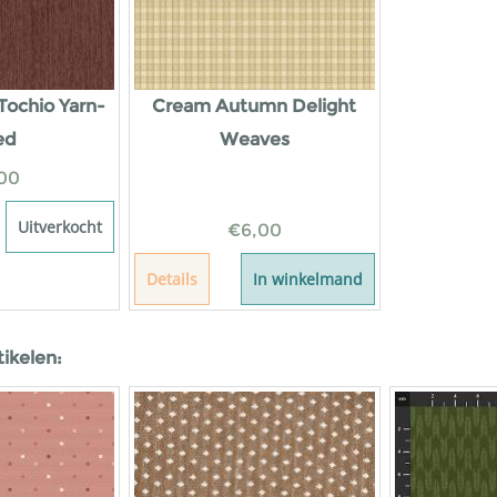
Tochio Yarn-
Cream Autumn Delight
ed
Weaves
00
Uitverkocht
€
6,00
Details
In winkelmand
tikelen: