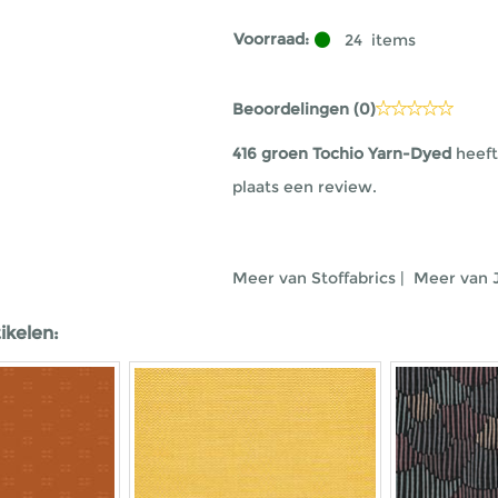
Voorraad:
24
items
Beoordelingen (
0
)
416 groen Tochio Yarn-Dyed
heeft
plaats een review.
Meer van Stoffabrics
|
Meer van 
ikelen: