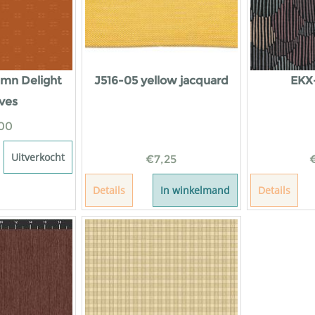
mn Delight
J516-05 yellow jacquard
EKX
ves
00
Uitverkocht
€
7,25
Details
In winkelmand
Details