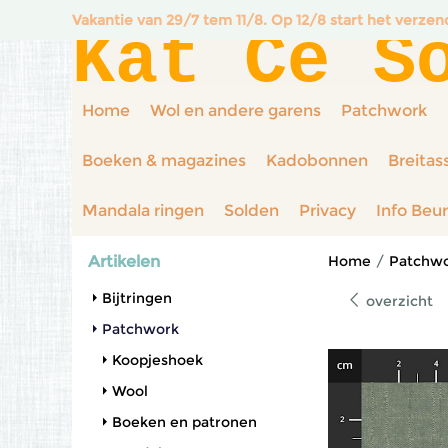
Vakantie van 29/7 tem 11/8. Op 12/8 start het verze
Kat Ce S
Home
Wol en andere garens
Patchwork
Boeken & magazines
Kadobonnen
Breitas
Mandala ringen
Solden
Privacy
Info Beu
Artikelen
Home
/
Patchw
Bijtringen
overzicht
Patchwork
Koopjeshoek
Wool
Boeken en patronen