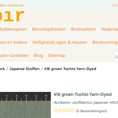
nden opnieuw.
Ac
oir
Sokkengaren
Benodigdheden
Breinaalden
Haakna
sen en kokers
Veiligheids ogen & neuzen
Borduurring
rzen-Gesloten
Blog
Sitemap
ork
/
Japanse Stoffen
/
416 groen Tochio Yarn-Dyed
416 groen Tochio Yarn-Dyed
Artikelnr:
stoffabrics-japanse-4547
(0 Beoordelingen)