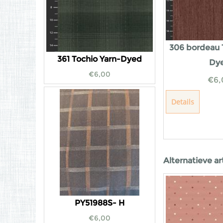
306 bordeau 
361 Tochio Yarn-Dyed
Dy
€
6,00
€
6,
Details
Alternatieve ar
PY51988S- H
€
6,00