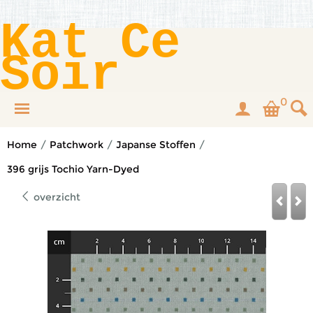
Kat Ce
Soir
0
Home
/
Patchwork
/
Japanse Stoffen
/
396 grijs Tochio Yarn-Dyed
overzicht