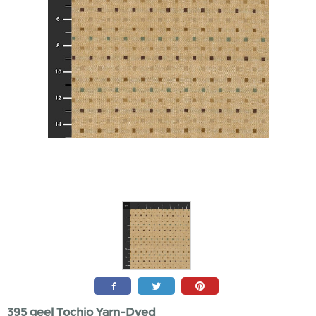
395 geel Tochio Yarn-Dyed