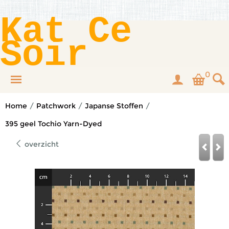
Kat Ce
Soir
0
Home
/
Patchwork
/
Japanse Stoffen
/
395 geel Tochio Yarn-Dyed
overzicht