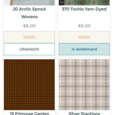
20 Arctic Sprout
370 Tochio Yarn-Dyed
Wovens
€
6,00
€
6,00
Details
Details
Uitverkocht
In winkelmand
19 Primrose Garden
Silver Stantions