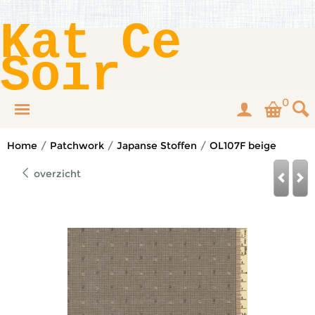
Kat Ce
Soir
0
Home
/
Patchwork
/
Japanse Stoffen
/
OL107F beige
overzicht