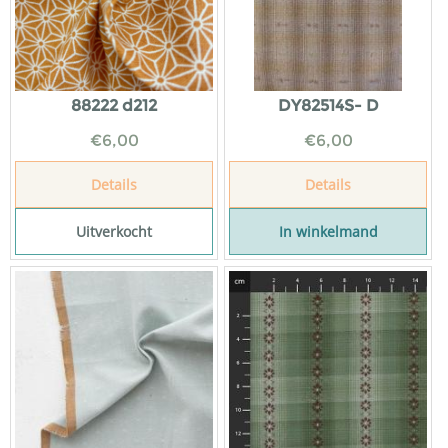
88222 d212
DY82514S- D
€
6,00
€
6,00
Details
Details
Uitverkocht
In winkelmand