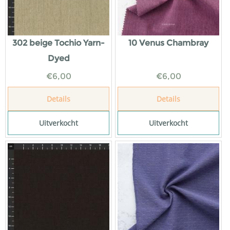
302 beige Tochio Yarn-
10 Venus Chambray
Dyed
€
6,00
€
6,00
Details
Details
Uitverkocht
Uitverkocht