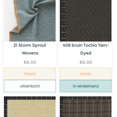
21 Storm Sprout
408 bruin Tochio Yarn-
Wovens
Dyed
€
6,00
€
6,00
Details
Details
Uitverkocht
In winkelmand