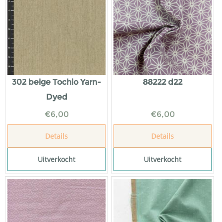
302 beige Tochio Yarn-
88222 d22
Dyed
€
6,00
€
6,00
Details
Details
Uitverkocht
Uitverkocht