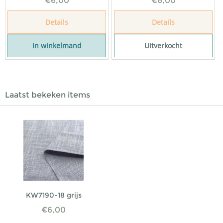
€
6,00
€
6,00
Details
Details
In winkelmand
Uitverkocht
Laatst bekeken items
KW7190-18 grijs
€
6,00