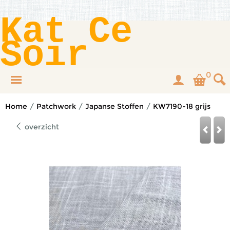
Kat Ce
Soir
0
Home
/
Patchwork
/
Japanse Stoffen
/
KW7190-18 grijs
overzicht