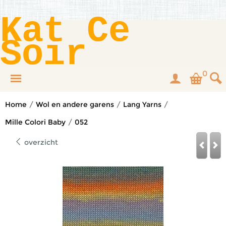
Kat Ce
Soir
0
Home
/
Wol en andere garens
/
Lang Yarns
/
Mille Colori Baby
/
052
overzicht