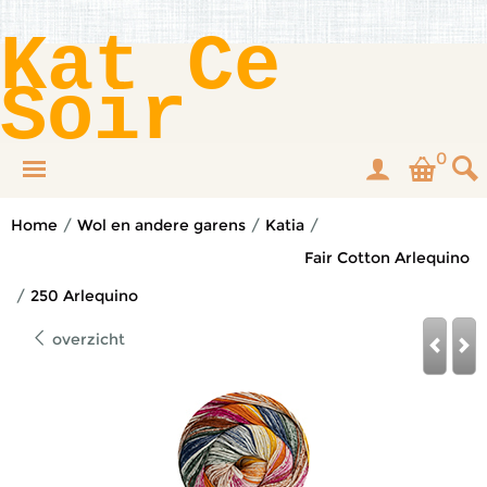
Kat Ce
Soir
0
Home
/
Wol en andere garens
/
Katia
/
Fair Cotton Arlequino
/
250 Arlequino
overzicht