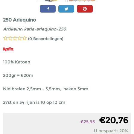
250 Arlequino
Artikelnr:
katia-arlequino-250
(0 Beoordelingen)
100% Katoen
200gr = 620m
Nld breien 2,5mm - 3,5mm, haken 3mm
27st en 34 rijen is 10 op 10 cm
€
20,76
€
25,95
U bespaart: 20%