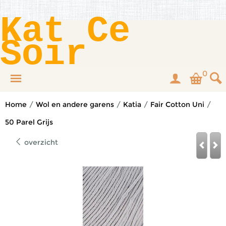
Kat Ce
Soir
0
Home
/
Wol en andere garens
/
Katia
/
Fair Cotton Uni
/
50 Parel Grijs
overzicht