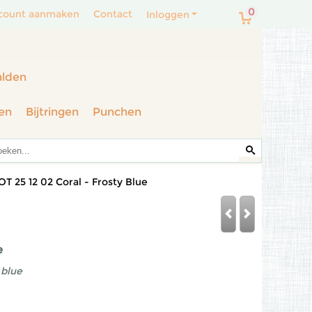
0
count aanmaken
Contact
Inloggen
alden
en
Bijtringen
Punchen
OT 25 12 02 Coral - Frosty Blue
e
 blue