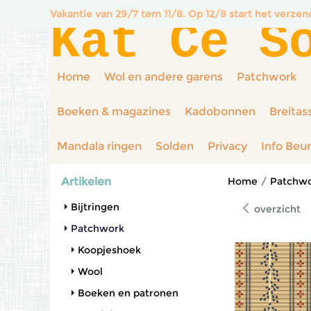
Vakantie van 29/7 tem 11/8. Op 12/8 start het verze
Kat Ce S
Home
Wol en andere garens
Patchwork
Boeken & magazines
Kadobonnen
Breitas
Mandala ringen
Solden
Privacy
Info Beu
Artikelen
Home
/
Patchw
Bijtringen
overzicht
Patchwork
Koopjeshoek
Wool
Boeken en patronen