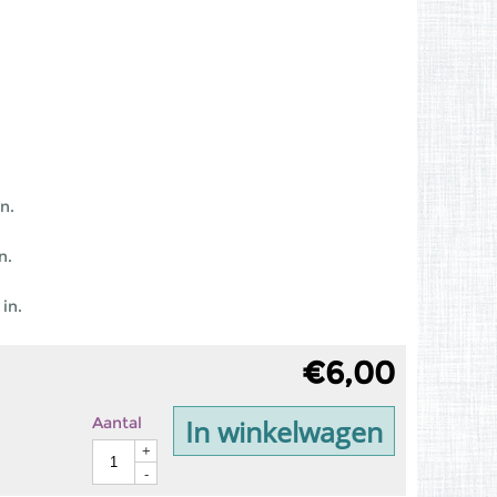
n.
n.
in.
€
6,00
In winkelwagen
Aantal
+
-