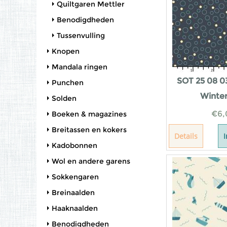
Quiltgaren Mettler
Benodigdheden
Tussenvulling
Knopen
Mandala ringen
SOT 25 08 0
Punchen
Winter
Solden
€
6,
Boeken & magazines
Breitassen en kokers
Details
Kadobonnen
Wol en andere garens
Sokkengaren
Breinaalden
Haaknaalden
Benodigdheden