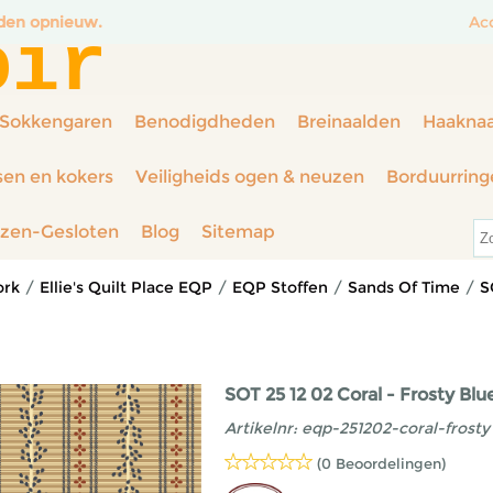
nden opnieuw.
Ac
oir
Sokkengaren
Benodigdheden
Breinaalden
Haakna
sen en kokers
Veiligheids ogen & neuzen
Borduurring
rzen-Gesloten
Blog
Sitemap
ork
/
Ellie's Quilt Place EQP
/
EQP Stoffen
/
Sands Of Time
/
S
SOT 25 12 02 Coral - Frosty Blu
Artikelnr:
eqp-251202-coral-frosty
(0 Beoordelingen)