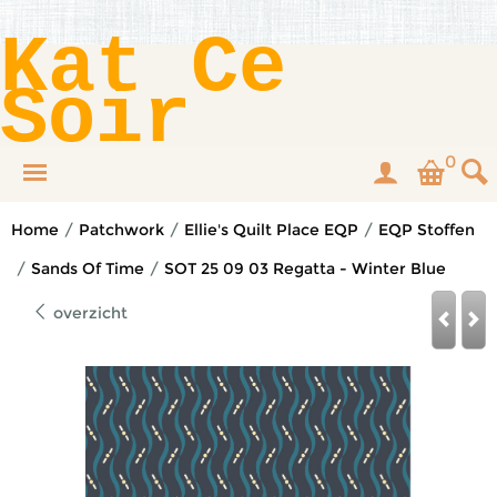
Kat Ce
Soir
0
Home
/
Patchwork
/
Ellie's Quilt Place EQP
/
EQP Stoffen
/
Sands Of Time
/
SOT 25 09 03 Regatta - Winter Blue
overzicht