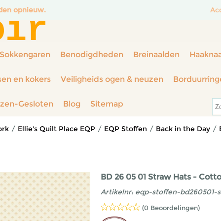
nden opnieuw.
Ac
oir
Sokkengaren
Benodigdheden
Breinaalden
Haakna
sen en kokers
Veiligheids ogen & neuzen
Borduurring
rzen-Gesloten
Blog
Sitemap
ork
/
Ellie's Quilt Place EQP
/
EQP Stoffen
/
Back in the Day
/
BD 26 05 01 Straw Hats - Cott
Artikelnr:
eqp-stoffen-bd260501-s
(0 Beoordelingen)