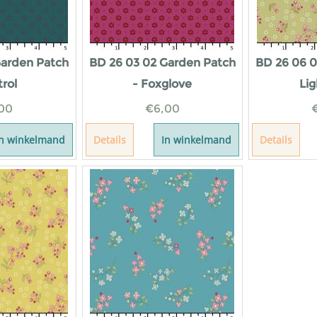
Garden Patch
BD 26 03 02 Garden Patch
BD 26 06 0
trol
- Foxglove
Lig
00
€
6,00
In winkelmand
Details
In winkelmand
Details