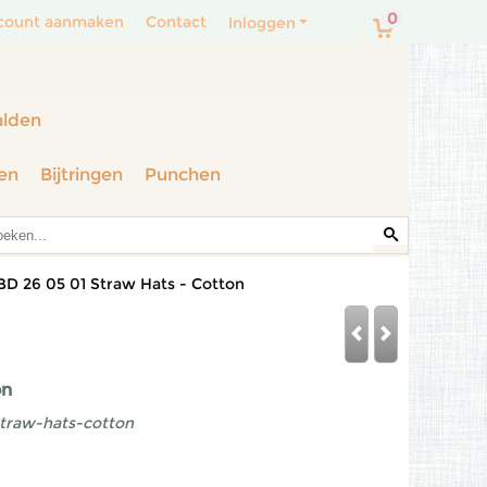
0
count aanmaken
Contact
Inloggen
alden
en
Bijtringen
Punchen
BD 26 05 01 Straw Hats - Cotton
on
traw-hats-cotton