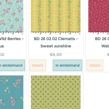
ild Berries -
BD 26 02 02 Clematis -
BD 26 
ua
Sweet sunshine
Wat
00
€
6,00
In winkelmand
Details
In winkelmand
Details