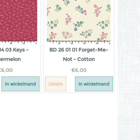
04 03 Keys -
BD 26 01 01 Forget-Me-
ermelon
Not - Cotton
€
6,00
€
6,00
In winkelmand
Details
In winkelmand