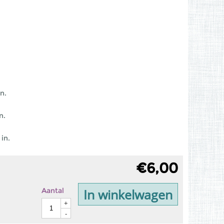
n.
n.
in.
€
6,00
In winkelwagen
Aantal
+
-