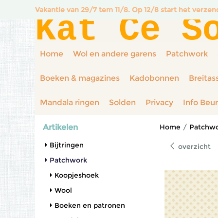
Vakantie van 29/7 tem 11/8. Op 12/8 start het verze
Kat Ce S
Home
Wol en andere garens
Patchwork
Boeken & magazines
Kadobonnen
Breitas
Mandala ringen
Solden
Privacy
Info Beu
Artikelen
Home
/
Patchw
Bijtringen
overzicht
Patchwork
Koopjeshoek
Wool
Boeken en patronen