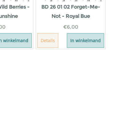
ild Berries -
BD 26 01 02 Forget-Me-
unshine
Not - Royal Bue
00
€
6,00
In winkelmand
Details
In winkelmand