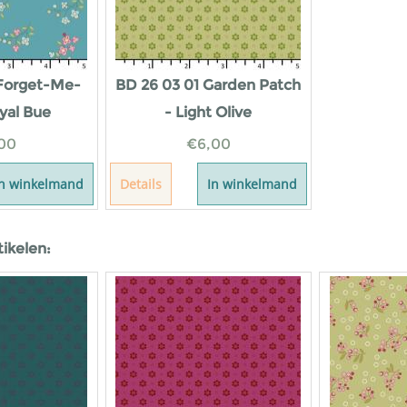
 Forget-Me-
BD 26 03 01 Garden Patch
yal Bue
- Light Olive
00
€
6,00
In winkelmand
Details
In winkelmand
tikelen: