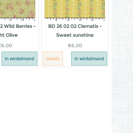
2 Wild Berries -
BD 26 02 02 Clematis -
ht Olive
Sweet sunshine
€
6,00
€
6,00
In winkelmand
Details
In winkelmand