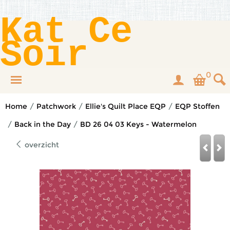
Kat Ce
Soir
0
Home
/
Patchwork
/
Ellie's Quilt Place EQP
/
EQP Stoffen
/
Back in the Day
/
BD 26 04 03 Keys - Watermelon
overzicht