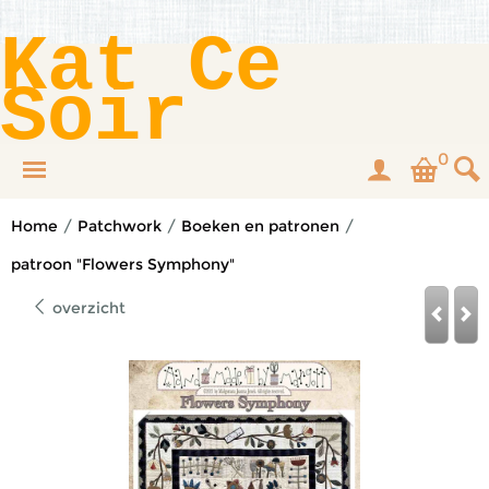
Kat Ce
Soir
0
Home
/
Patchwork
/
Boeken en patronen
/
patroon "Flowers Symphony"
overzicht