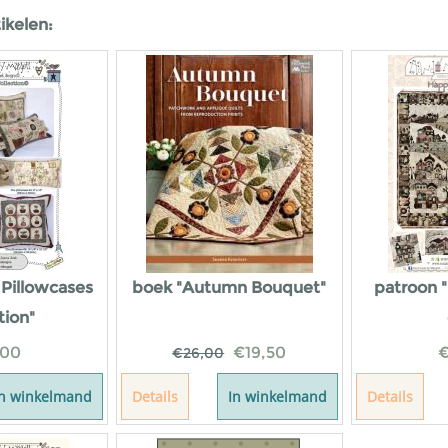
ikelen:
 Pillowcases
boek "Autumn Bouquet"
patroon 
tion"
,00
€
19,50
€
26,00
In winkelmand
Details
In winkelmand
Details