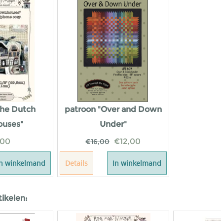
The Dutch
patroon "Over and Down
uses"
Under"
,00
€
12,00
€
16,00
In winkelmand
Details
In winkelmand
tikelen: