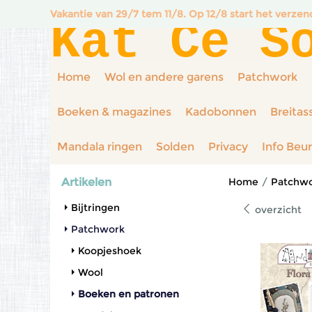
Vakantie van 29/7 tem 11/8. Op 12/8 start het verze
Kat Ce S
Home
Wol en andere garens
Patchwork
Boeken & magazines
Kadobonnen
Breitas
Mandala ringen
Solden
Privacy
Info Beu
Artikelen
Home
/
Patchw
Bijtringen
overzicht
Patchwork
Koopjeshoek
Wool
Boeken en patronen