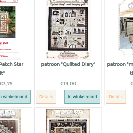
Patch Star
patroon "Quilted Diary"
patroon "m
lt"
t
€
3,75
€
19,00
In winkelmand
Details
In winkelmand
Details