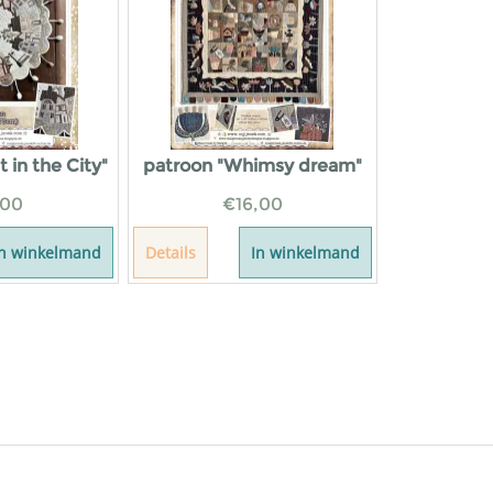
t in the City"
patroon "Whimsy dream"
,00
€
16,00
In winkelmand
Details
In winkelmand