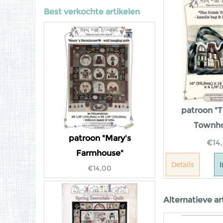
Best verkochte artikelen
patroon "
Townho
patroon "Mary's
€
14
Farmhouse"
Details
€
14,00
Alternatieve ar