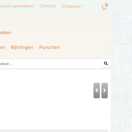
0
count aanmaken
Contact
Inloggen
alden
en
Bijtringen
Punchen