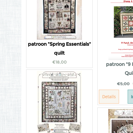
patroon "Spring Essentials"
quilt
€
18,00
patroon "9 
Qui
€
5,00
Details