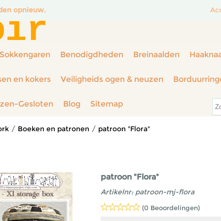
nden opnieuw.
Ac
oir
Sokkengaren
Benodigdheden
Breinaalden
Haakna
sen en kokers
Veiligheids ogen & neuzen
Borduurring
rzen-Gesloten
Blog
Sitemap
ork
/
Boeken en patronen
/
patroon "Flora"
patroon "Flora"
Artikelnr:
patroon-mj-flora
(0 Beoordelingen)