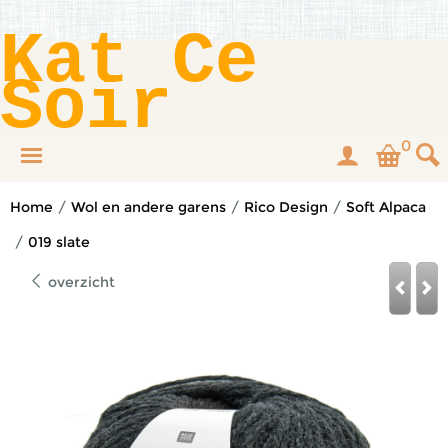
Kat Ce
Soir
0
Home
/
Wol en andere garens
/
Rico Design
/
Soft Alpaca
/
019 slate
overzicht