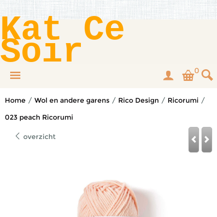
Kat Ce
Soir
0
Home
/
Wol en andere garens
/
Rico Design
/
Ricorumi
/
023 peach Ricorumi
overzicht