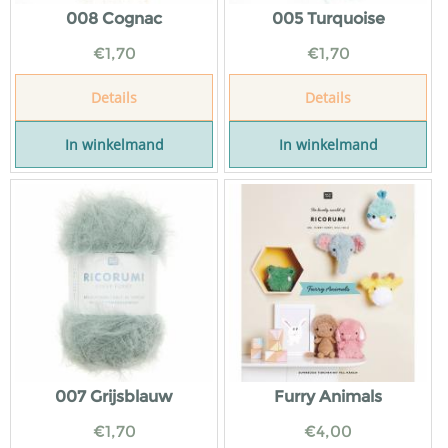
008 Cognac
005 Turquoise
€
1,70
€
1,70
Details
Details
In winkelmand
In winkelmand
007 Grijsblauw
Furry Animals
€
1,70
€
4,00