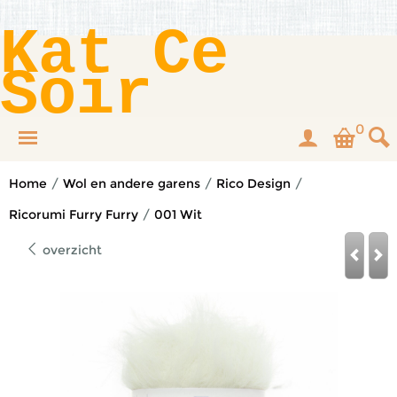
Kat Ce
Soir
0
Home
/
Wol en andere garens
/
Rico Design
/
Ricorumi Furry Furry
/
001 Wit
overzicht