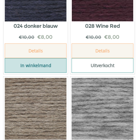
024 donker blauw
028 Wine Red
€
8,00
€
8,00
€
10,00
€
10,00
Details
Details
In winkelmand
Uitverkocht