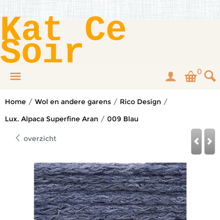
Kat Ce
Soir
0
Home
/
Wol en andere garens
/
Rico Design
/
Lux. Alpaca Superfine Aran
/
009 Blau
overzicht