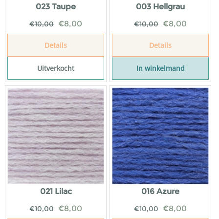
023 Taupe
003 Hellgrau
€
8,00
€
8,00
€
10,00
€
10,00
Details
Details
Uitverkocht
In winkelmand
021 Lilac
016 Azure
€
8,00
€
8,00
€
10,00
€
10,00