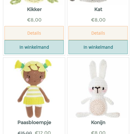
Kikker
Kat
€
8,00
€
8,00
Details
Details
In winkelmand
In winkelmand
Paasbloempje
Konijn
€
12,00
€
8,00
€
15,00