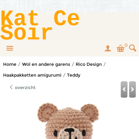
Kat Ce
Soir
0
Home
/
Wol en andere garens
/
Rico Design
/
Haakpakketten amigurumi
/
Teddy
overzicht