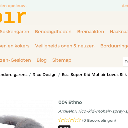
nden opnieuw.
Ac
oir
Sokkengaren
Benodigdheden
Breinaalden
Haakna
sen en kokers
Veiligheids ogen & neuzen
Borduurring
rzen-Gesloten
Blog
Sitemap
andere garens
/
Rico Design
/
Ess. Super Kid Mohair Loves Silk
004 Ethno
Artikelnr:
rico-kid-mohair-spray-
(0 Beoordelingen)