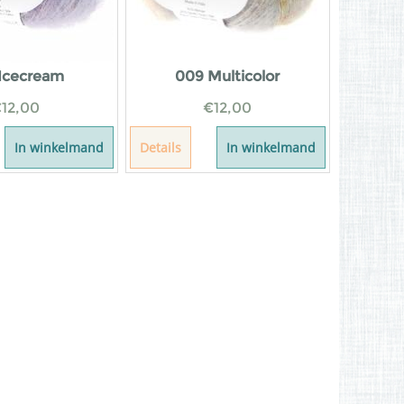
Icecream
009 Multicolor
€
12,00
€
12,00
In winkelmand
Details
In winkelmand