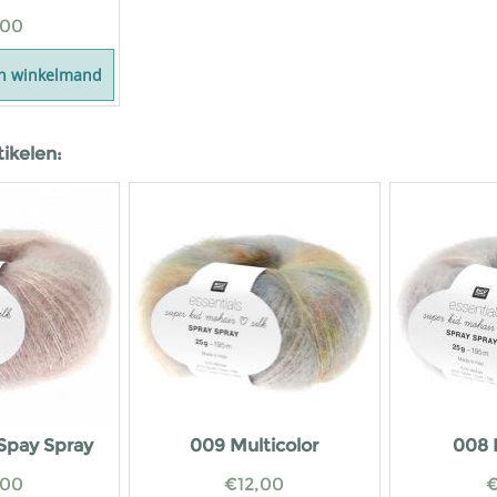
,00
In winkelmand
tikelen:
 Spay Spray
009 Multicolor
008 
,00
€
12,00