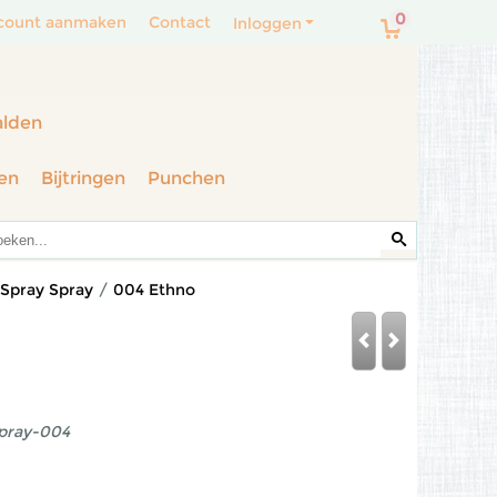
0
count aanmaken
Contact
Inloggen
alden
en
Bijtringen
Punchen
 Spray Spray
/
004 Ethno
spray-004