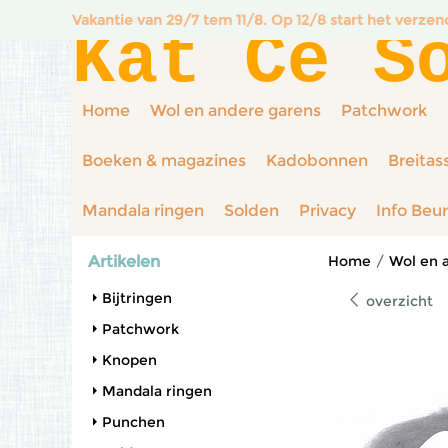
Vakantie van 29/7 tem 11/8. Op 12/8 start het verze
Kat Ce S
Home
Wol en andere garens
Patchwork
Boeken & magazines
Kadobonnen
Breitas
Mandala ringen
Solden
Privacy
Info Beu
Artikelen
Home
/
Wol en 
Bijtringen
overzicht
Patchwork
Knopen
Mandala ringen
Punchen