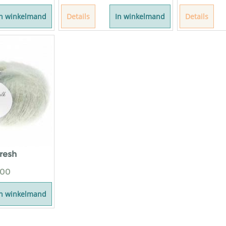
In winkelmand
Details
In winkelmand
Details
resh
,00
In winkelmand