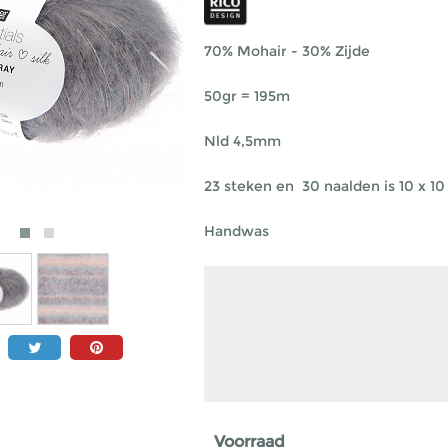
70% Mohair - 30% Zijde
50gr = 195m
Nld 4,5mm
23 steken en 30 naalden is 10 x 1
Handwas
Voorraad