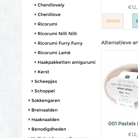
Chenillovely
€
12
Chenillove
Details
Ricorumi
Ricorumi Nilli Nilli
Alternatieve ar
Ricorumi Furry Furry
Ricorumi Lamé
Haakpakketten amigurumi
Kerst
Scheepjes
Schoppel
Sokkengaren
Breinaalden
Haaknaalden
001 Pastels
Benodigdheden
€
12