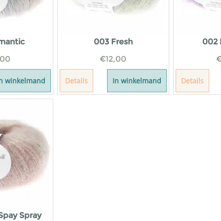
mantic
003 Fresh
002 
,00
€
12,00
In winkelmand
Details
In winkelmand
Details
 Spay Spray