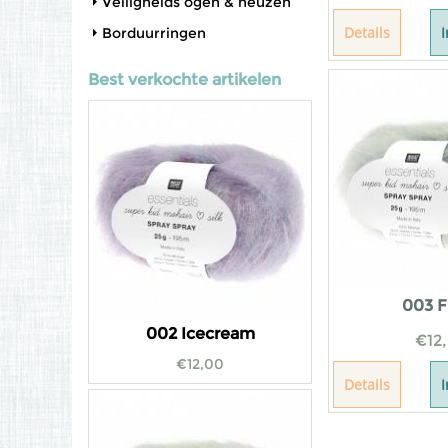
Veiligheids ogen & neuzen
Details
Borduurringen
Best verkochte artikelen
003 F
002 Icecream
€
12
€
12,00
Details