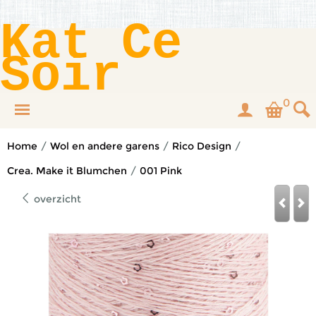
Kat Ce
Soir
0
Home
/
Wol en andere garens
/
Rico Design
/
Crea. Make it Blumchen
/
001 Pink
overzicht