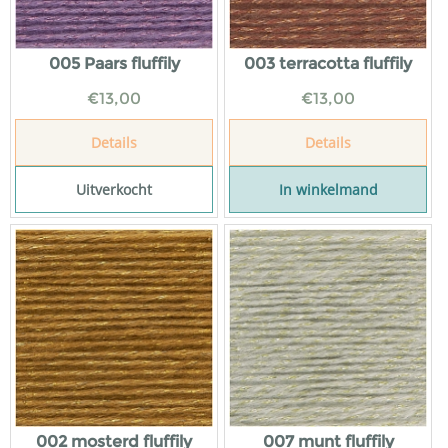
005 Paars fluffily
003 terracotta fluffily
€
13,00
€
13,00
Details
Details
Uitverkocht
In winkelmand
002 mosterd fluffily
007 munt fluffily