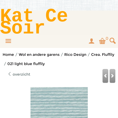
Kat Ce
Soir
0
Home
/
Wol en andere garens
/
Rico Design
/
Crea. Fluffily
/
021 light blue fluffily
overzicht