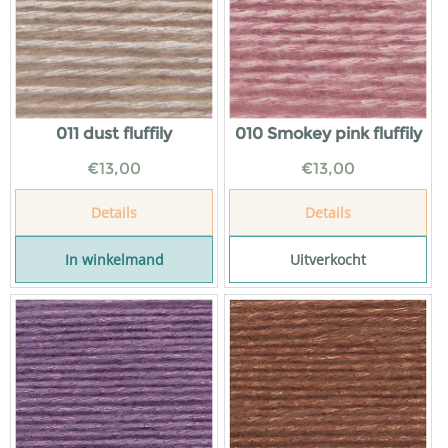
011 dust fluffily
010 Smokey pink fluffily
€
13,00
€
13,00
Details
Details
In winkelmand
Uitverkocht