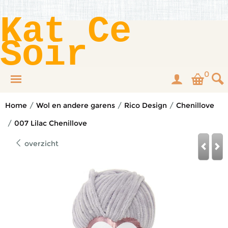
Kat Ce
Soir
0
Home
/
Wol en andere garens
/
Rico Design
/
Chenillove
/
007 Lilac Chenillove
overzicht