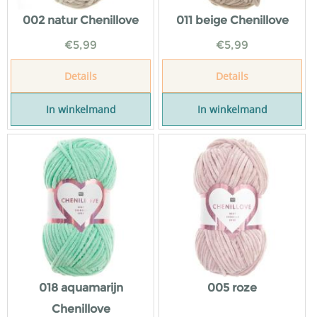
002 natur Chenillove
011 beige Chenillove
€
5,99
€
5,99
Details
Details
In winkelmand
In winkelmand
018 aquamarijn
005 roze
Chenillove