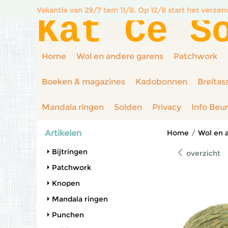
Vakantie van 29/7 tem 11/8. Op 12/8 start het verze
Kat Ce S
Home
Wol en andere garens
Patchwork
Boeken & magazines
Kadobonnen
Breitas
Mandala ringen
Solden
Privacy
Info Beu
Artikelen
Home
/
Wol en 
Bijtringen
overzicht
Patchwork
Knopen
Mandala ringen
Punchen