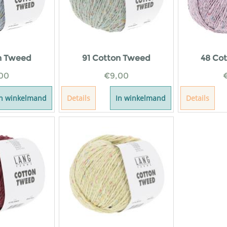
n Tweed
91 Cotton Tweed
48 Co
00
€
9,00
In winkelmand
Details
In winkelmand
Details