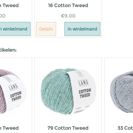
n Tweed
16 Cotton Tweed
00
€
9,00
In winkelmand
Details
In winkelmand
tikelen:
n Tweed
79 Cotton Tweed
33 Co