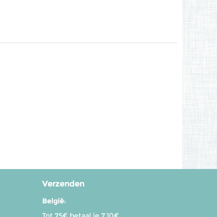
Verzenden
België
:
Tot 75€ betaal je 7.10€