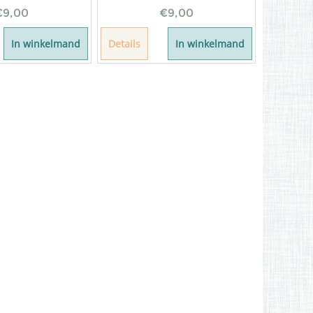
€
9,00
€
9,00
In winkelmand
Details
In winkelmand