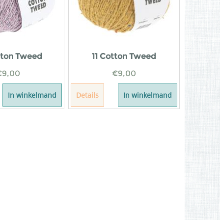
tton Tweed
11 Cotton Tweed
€
9,00
€
9,00
In winkelmand
Details
In winkelmand