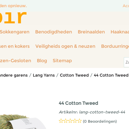
nden opnieuw.
Ac
oir
Sokkengaren
Benodigdheden
Breinaalden
Haakna
sen en kokers
Veiligheids ogen & neuzen
Borduurring
rzen-Gesloten
Blog
Sitemap
andere garens
/
Lang Yarns
/
Cotton Tweed
/
44 Cotton Tweed
44 Cotton Tweed
Artikelnr:
lang-cotton-tweed-44
(0 Beoordelingen)