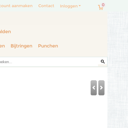
0
count aanmaken
Contact
Inloggen
alden
en
Bijtringen
Punchen