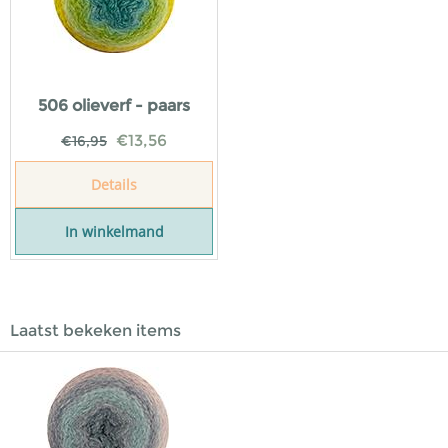
506 olieverf - paars
€
13,56
€
16,95
Details
In winkelmand
Laatst bekeken items