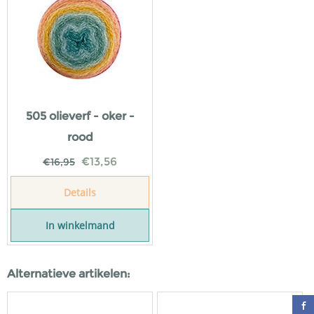
505 olieverf - oker -
rood
€
13,56
€
16,95
Details
In winkelmand
Alternatieve artikelen: