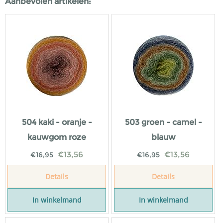
Aanbevolen artikelen:
504 kaki - oranje -
503 groen - camel -
kauwgom roze
blauw
€
13,56
€
13,56
€
16,95
€
16,95
Details
Details
In winkelmand
In winkelmand