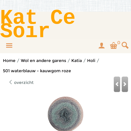
Kat Ce
Soir
0
Home
/
Wol en andere garens
/
Katia
/
Holi
/
501 waterblauw - kauwgom roze
overzicht