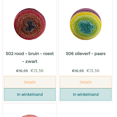
502 rood - bruin - roest
506 olieverf - paars
- zwart
€
13,56
€
13,56
€
16,95
€
16,95
Details
Details
In winkelmand
In winkelmand