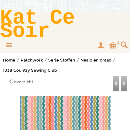
Kat Ce
Soir
0
Home
/
Patchwork
/
Serie Stoffen
/
Naald en draad
/
1038 Country Sewing Club
overzicht