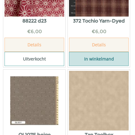
88222 d23
372 Tochio Yarn-Dyed
€
6,00
€
6,00
Details
Details
Uitverkocht
In winkelmand
OL107F beige
Tan Toolbox