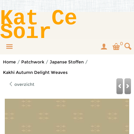
Kat Ce
Soir
0
Home
/
Patchwork
/
Japanse Stoffen
/
Kakhi Autumn Delight Weaves
overzicht