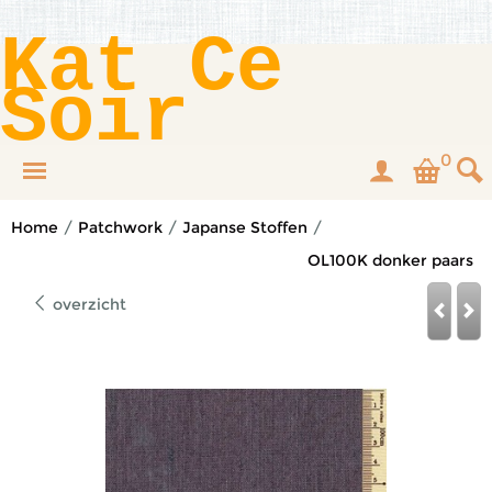
Kat Ce
Soir
0
Home
/
Patchwork
/
Japanse Stoffen
/
OL100K donker paars
overzicht