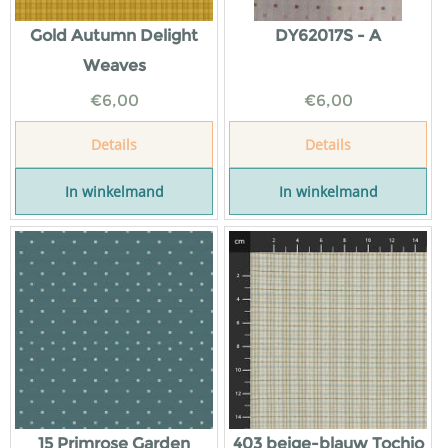
Gold Autumn Delight
DY62017S - A
Weaves
€
6,00
€
6,00
Details
Details
In winkelmand
In winkelmand
15 Primrose Garden
403 beige-blauw Tochio