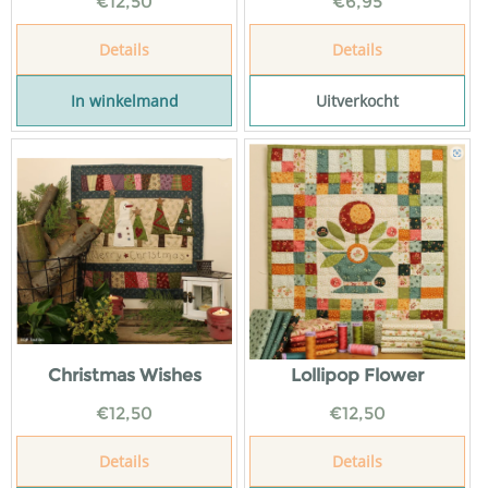
€
12,50
€
6,95
Details
Details
In winkelmand
Uitverkocht
Christmas Wishes
Lollipop Flower
€
12,50
€
12,50
Details
Details