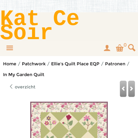
Kat Ce
Soir
0
Home
/
Patchwork
/
Ellie's Quilt Place EQP
/
Patronen
/
In My Garden Quilt
overzicht