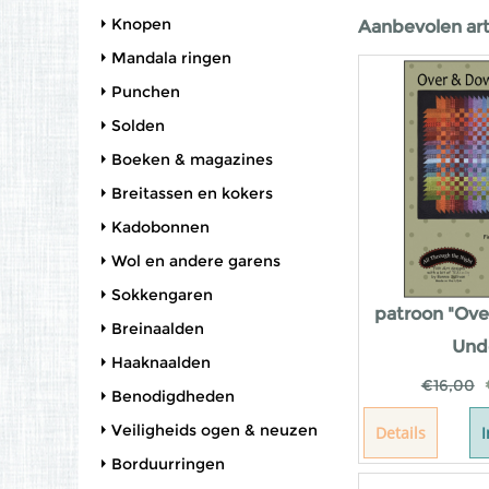
Knopen
Aanbevolen art
Mandala ringen
Punchen
Solden
Boeken & magazines
Breitassen en kokers
Kadobonnen
Wol en andere garens
Sokkengaren
patroon "Ov
Breinaalden
Und
Haaknaalden
€
16,00
Benodigdheden
Veiligheids ogen & neuzen
Details
Borduurringen