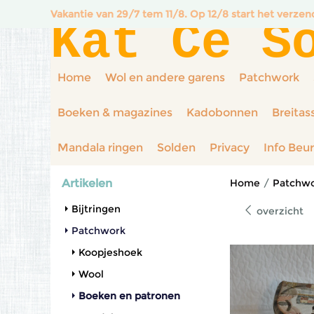
Vakantie van 29/7 tem 11/8. Op 12/8 start het verze
Kat Ce S
Home
Wol en andere garens
Patchwork
Boeken & magazines
Kadobonnen
Breitas
Mandala ringen
Solden
Privacy
Info Beu
Artikelen
Home
/
Patchw
Bijtringen
overzicht
Patchwork
Koopjeshoek
Wool
Boeken en patronen