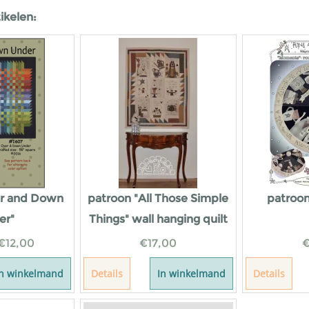
ikelen:
er and Down
patroon "All Those Simple
patroo
er"
Things" wall hanging quilt
€
12,00
€
17,00
In winkelmand
Details
In winkelmand
Details