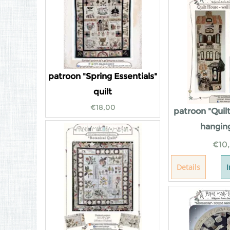
patroon "Spring Essentials"
quilt
€
18,00
patroon "Quil
hanging
€
10
Details