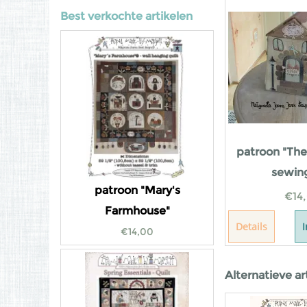
Best verkochte artikelen
patroon "The
sewin
patroon "Mary's
€
14
Farmhouse"
Details
€
14,00
Alternatieve ar