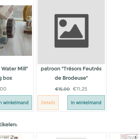
 Water Mill"
patroon "Trésors Feutrés
g box
de Brodeuse"
,00
€
11,25
€
15,00
In winkelmand
Details
In winkelmand
tikelen: