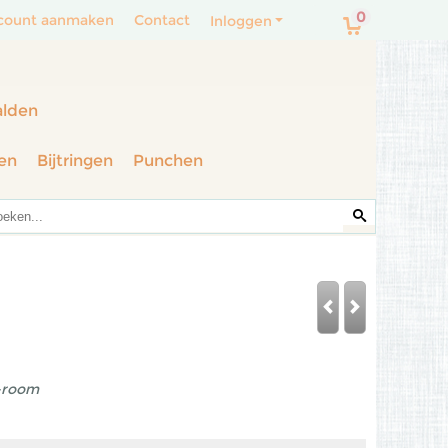
0
count aanmaken
Contact
Inloggen
alden
en
Bijtringen
Punchen
-room