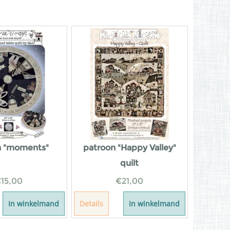
n "moments"
patroon "Happy Valley"
quilt
€
15,00
€
21,00
In winkelmand
Details
In winkelmand