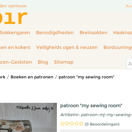
nden opnieuw.
Ac
oir
Sokkengaren
Benodigdheden
Breinaalden
Haakna
sen en kokers
Veiligheids ogen & neuzen
Borduurring
rzen-Gesloten
Blog
Sitemap
ork
/
Boeken en patronen
/
patroon "my sewing room"
patroon "my sewing room"
Artikelnr:
patroon-mj-my-sewing
(0 Beoordelingen)