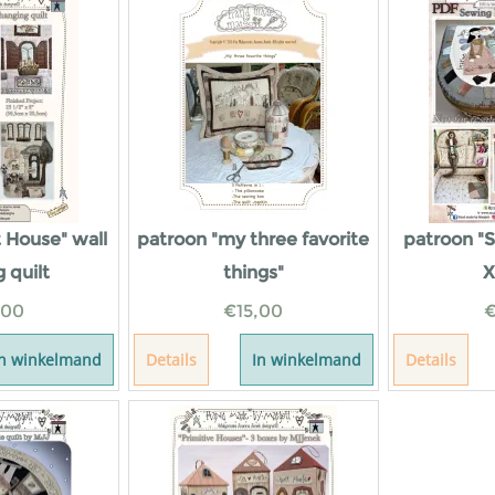
t House" wall
patroon "my three favorite
patroon "S
 quilt
things"
X
,00
€
15,00
In winkelmand
Details
In winkelmand
Details