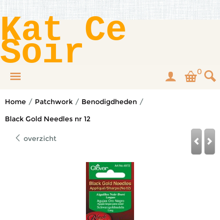
Kat Ce
Soir
0
Home
/
Patchwork
/
Benodigdheden
/
Black Gold Needles nr 12
overzicht