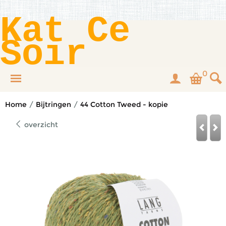
Kat Ce
Soir
0
Home
/
Bijtringen
/
44 Cotton Tweed - kopie
overzicht